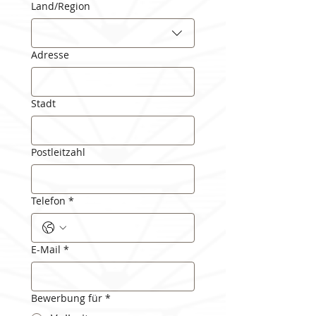
Anschrift
Land/Region
Adresse
Stadt
Postleitzahl
Telefon
*
E-Mail
*
Bewerbung für
*